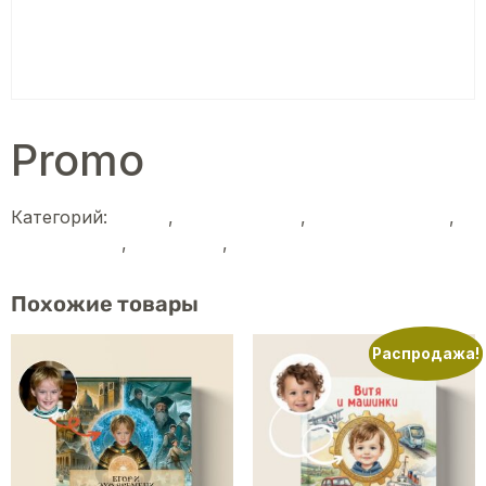
Promo
Категорий:
promo
,
Для взрослых
,
Для всей семьи
,
Для девочек
,
Для детей
,
Для мальчиков
Похожие товары
Распродажа!