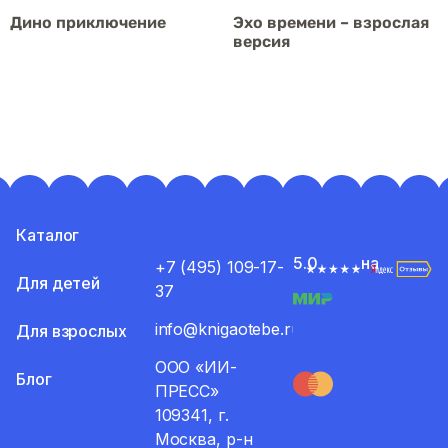
Дино приключение
Эхо времени – взрослая
версия
от
4929
р.
от
4929
р.
Оплатить
Оплатить
Каталог
5.0
на
+7 (495) 109-17-
Для детей
37
info@knigaotebe.ru
Для взрослых
ООО «ИИ-
Блог
ПРЕСС»
109341, г.
Москва, р-н