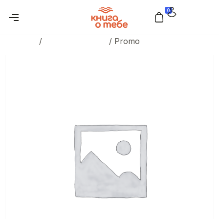
0
Главная
/
Для всей семьи
/ Promo