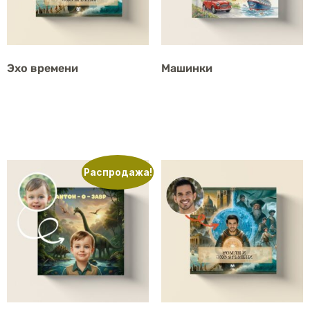
Эхо времени
Машинки
от
4929
р.
от
4929
р.
Оплатить
Оплатить
Распродажа!