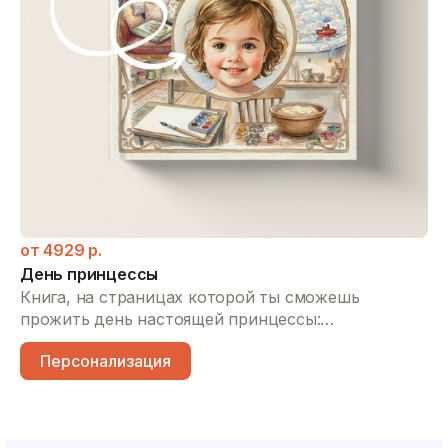
от
4929
р.
День принцессы
Книга, на страницах которой ты сможешь
прожить день настоящей принцессы:
самостоятельно позавтракать, отправиться на
Персонализация
прогулку в карете, помочь маме испечь печенье,
создать свой первый шедевр и послушать сказку
на ночь.