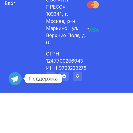
Блог
ПРЕСС»
109341, г.
Москва, р-н
Марьино, ул.
Верхние Поля, д.
6
ОГРН
1247700286943
ИНН 9723228275
Поддержка
Доставка и возвраты
Договор публичной оферты