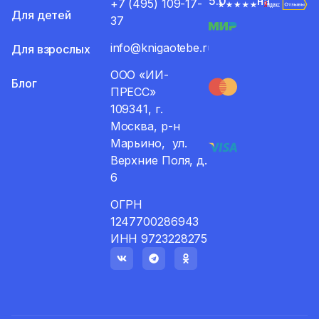
5.0
на
+7 (495) 109-17-
Для детей
37
info@knigaotebe.ru
Для взрослых
ООО «ИИ-
Блог
ПРЕСС»
109341, г.
Москва, р-н
Марьино, ул.
Верхние Поля, д.
6
ОГРН
1247700286943
ИНН 9723228275