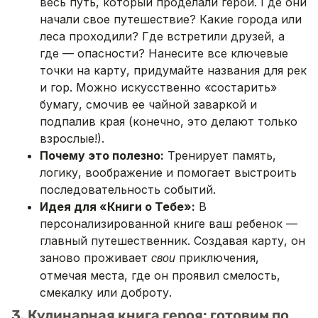
весь путь, который проделали герои. Где они
начали свое путешествие? Какие города или
леса проходили? Где встретили друзей, а
где — опасности? Нанесите все ключевые
точки на карту, придумайте названия для рек
и гор. Можно искусственно «состарить»
бумагу, смочив ее чайной заваркой и
подпалив края (конечно, это делают только
взрослые!).
Почему это полезно:
Тренирует память,
логику, воображение и помогает выстроить
последовательность событий.
Идея для «Книги о Тебе»:
В
персонализированной книге ваш ребенок —
главный путешественник. Создавая карту, он
заново проживает
приключения,
свои
отмечая места, где он проявил смелость,
смекалку или доброту.
3. Кулинарная книга героя: готовим по