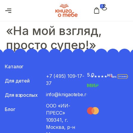
0
«На мой взгляд,
просто супер!»
Каталог
5.0
на
+7 (495) 109-17-
Для детей
37
info@knigaotebe.ru
Для взрослых
ООО «ИИ-
Блог
ПРЕСС»
109341, г.
Москва, р-н