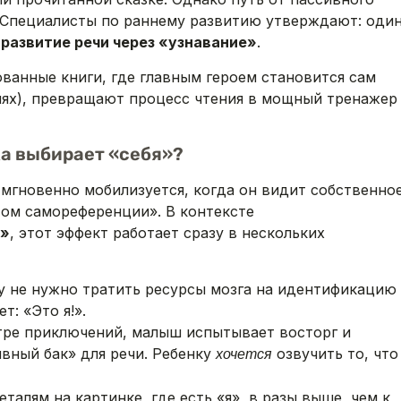
 Специалисты по раннему развитию утверждают: оди
—
развитие речи через «узнавание»
.
ованные книги, где главным героем становится сам
иях), превращают процесс чтения в мощный тренажер
ка выбирает «себя»?
 мгновенно мобилизуется, когда он видит собственно
том самореференции». В контексте
е»
, этот эффект работает сразу в нескольких
 не нужно тратить ресурсы мозга на идентификацию
т: «Это я!».
тре приключений, малыш испытывает восторг и
вный бак» для речи. Ребенку
озвучить то, что
хочется
талям на картинке, где есть «я», в разы выше, чем к