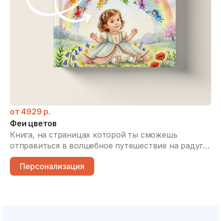
от
4929
р.
Феи цветов
Книга, на страницах которой ты сможешь
отправиться в волшебное путешествие на радугу,
познакомиться с феями всех цветов, узнать,
Персонализация
какого цвета бывают клубника, солнце и даже
кит, и в конце сама стать волшебницей, чтобы
раскрасить мир так, как захочешь.