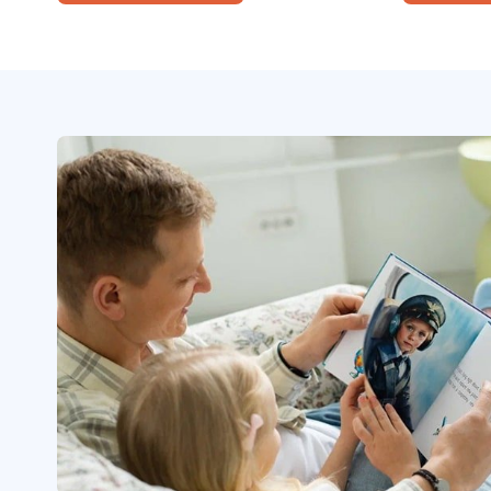
цветов, узнать, какого цвета
прогулку 
бывают клубника, солнце и даже
испечь пе
кит, и в конце сама стать
первый ш
волшебницей, чтобы раскрасить
на ночь.
мир так, как захочешь.