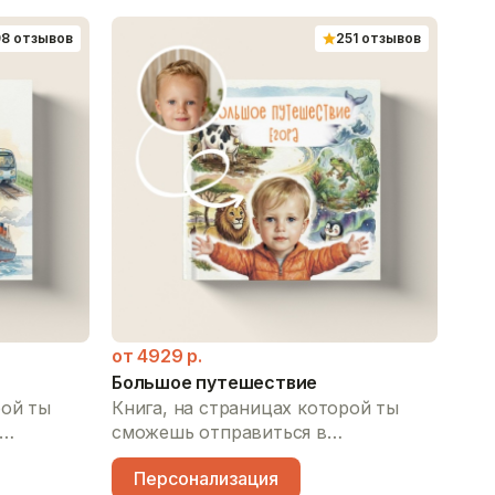
98 отзывов
251 отзывов
от
Дин
Кни
смо
уди
П
дои
с д
от
4929
р.
пол
Большое путешествие
уви
рой ты
Книга, на страницах которой ты
мал
сможешь отправиться в
гро
спорта:
захватывающую прогулку по всему
Персонализация
ая машина,
свету: весело пошлепать по мокрой