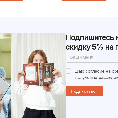
в карете, помочь маме
как строительный кран в
ченье, создать свой
высокий дом, как самолёт
едевр и послушать сказку
высоко в небе и как кора
по волнам.
Подпишитесь н
скидку 5% на 
Даю согласие на об
получение рассылок
Подписаться