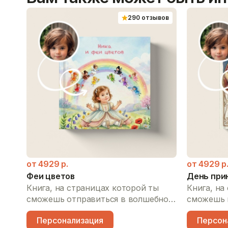
вов
290 отзывов
о
амые
от
4929
р.
от
4929
р
ть
Феи цветов
День при
жить
Книга, на страницах которой ты
Книга, на
х
сможешь отправиться в волшебное
сможешь 
путешествие на радугу,
принцесс
тлые
Персонализация
Персон
познакомиться с феями всех
позавтрак