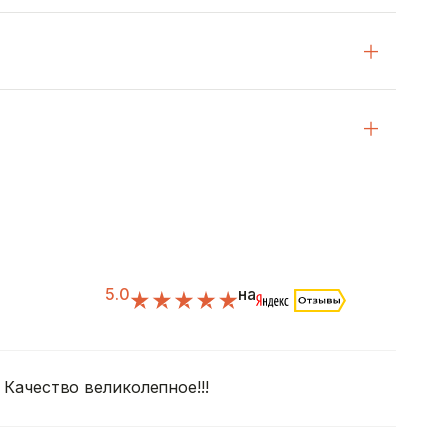
5.0
на
! Качество великолепное!!!