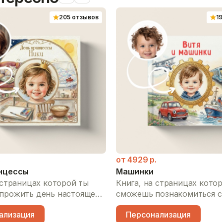
205 отзывов
1
.
от
4929
р.
нцессы
Машинки
 страницах которой ты
Книга, на страницах кото
прожить день настоящей
сможешь познакомиться с
ы: самостоятельно
удивительным миром тран
ализация
Персонализация
ать, отправиться на
узнать, как гудит пожарн