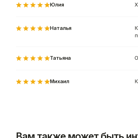
Юлия
Х
Наталья
К
п
Татьяна
О
Михаил
К
Вам также может быть ин