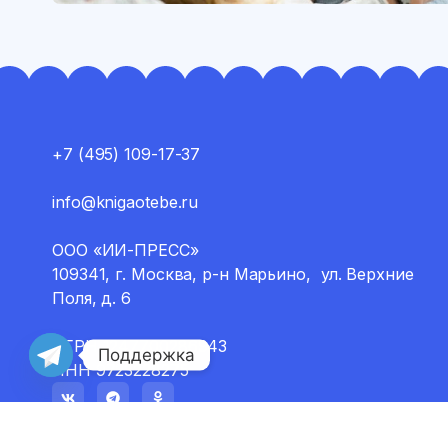
+7 (495) 109-17-37
info@knigaotebe.ru
ООО «ИИ-ПРЕСС»
109341, г. Москва, р-н Марьино, ул. Верхние
Поля, д. 6
ОГРН 1247700286943
Поддержка
ИНН 9723228275