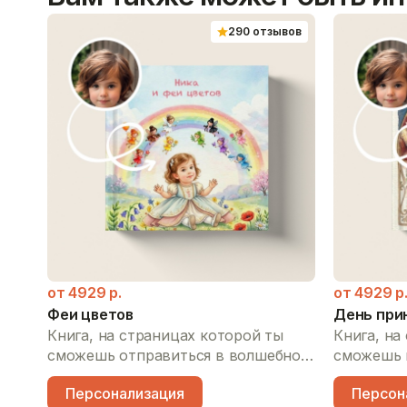
вов
290 отзывов
о
амые
от
4929
р.
от
4929
р
ть
Феи цветов
День при
жить
Книга, на страницах которой ты
Книга, на
х
сможешь отправиться в волшебное
сможешь 
путешествие на радугу,
принцесс
тлые
Персонализация
Персон
познакомиться с феями всех
позавтрак