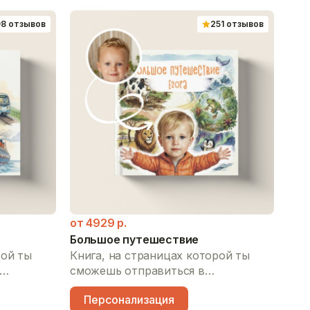
98 отзывов
251 отзывов
от
Дин
Кни
смо
уди
П
дои
с д
от
4929
р.
пол
Большое путешествие
уви
рой ты
Книга, на страницах которой ты
мал
сможешь отправиться в
гро
спорта:
захватывающую прогулку по всему
Персонализация
ая машина,
свету: весело пошлепать по мокрой