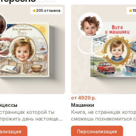
205 отзывов
1
.
от
4929
р.
нцессы
Машинки
 страницах которой ты
Книга, на страницах кото
прожить день настоящей
сможешь познакомиться с
ы: самостоятельно
удивительным миром тран
ализация
Персонализация
ать, отправиться на
узнать, как гудит пожарн