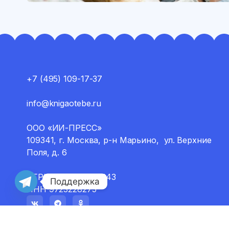
+7 (495) 109-17-37
info@knigaotebe.ru
ООО «ИИ-ПРЕСС»
109341, г. Москва, р-н Марьино, ул. Верхние
Поля, д. 6
ОГРН 1247700286943
Поддержка
ИНН 9723228275