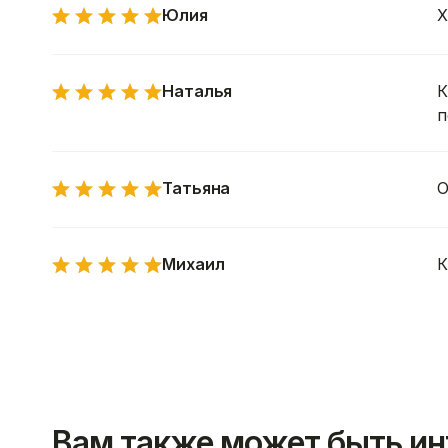
Юлия
Х
Наталья
К
п
Татьяна
О
Михаил
К
Вам также может быть ин