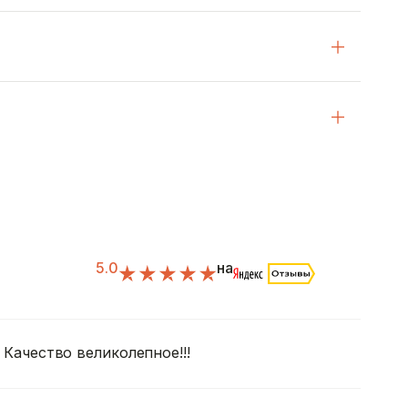
5.0
на
! Качество великолепное!!!