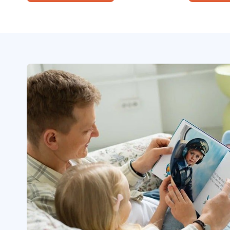
цветов, узнать, какого цвета
прогулку 
бывают клубника, солнце и даже
испечь пе
кит, и в конце сама стать
первый ш
волшебницей, чтобы раскрасить
на ночь.
мир так, как захочешь.