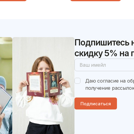
в карете, помочь маме
как строительный кран в
ченье, создать свой
высокий дом, как самолёт
едевр и послушать сказку
высоко в небе и как кора
по волнам.
Подпишитесь н
скидку 5% на 
Даю согласие на об
получение рассылок
Подписаться