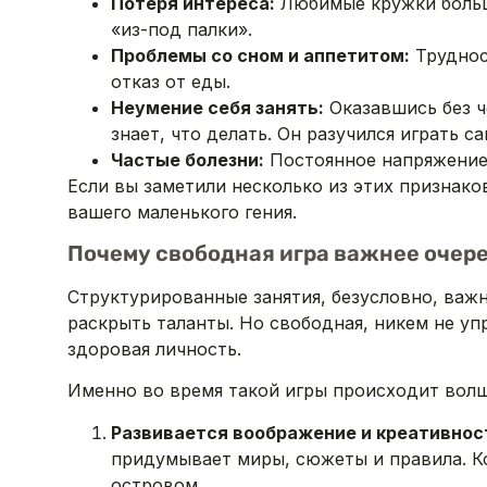
Потеря интереса:
Любимые кружки больше
«из-под палки».
Проблемы со сном и аппетитом:
Труднос
отказ от еды.
Неумение себя занять:
Оказавшись без че
знает, что делать. Он разучился играть с
Частые болезни:
Постоянное напряжение 
Если вы заметили несколько из этих признак
вашего маленького гения.
Почему свободная игра важнее очер
Структурированные занятия, безусловно, важ
раскрыть таланты. Но свободная, никем не уп
здоровая личность.
Именно во время такой игры происходит волш
Развивается воображение и креативнос
придумывает миры, сюжеты и правила. К
островом.