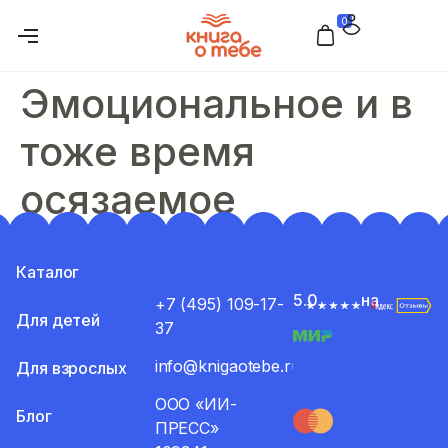
0
Эмоциональное и в
тоже время
осязаемое
Каталог
5.0
на
+7 (495) 109-17-
Для детей
37
info@knigaotebe.ru
Для взрослых
ООО «ИИ-
Блог
ПРЕСС»